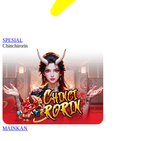
SPESIAL
Chinchirorin
MAINKAN