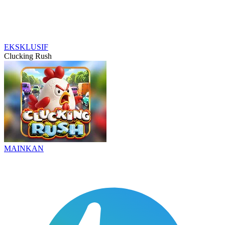
EKSKLUSIF
Clucking Rush
MAINKAN