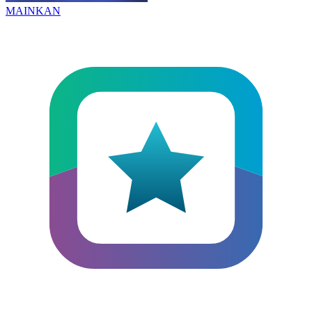
MAINKAN