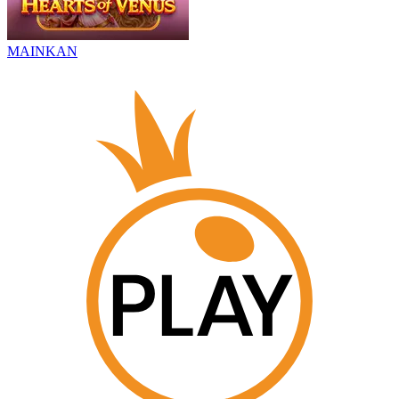
MAINKAN