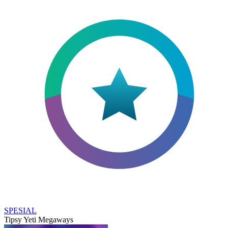
SPESIAL
Tipsy Yeti Megaways