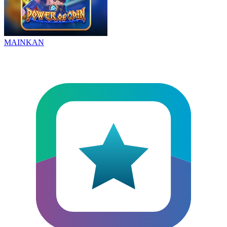
MAINKAN