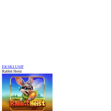
EKSKLUSIF
Rabbit Heist