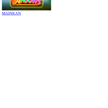
MAINKAN