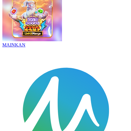
MAINKAN