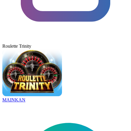
Roulette Trinity
MAINKAN