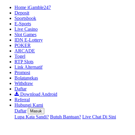
Home iGamble247
Deposit
Sportsbook
E-Sports
Live Casino
Slot Games
IDN E-Lottery
POKER
ARCADE
Togel
RTP Slots
Link Alternatif
Promosi
Bolatangkas
Withdraw
Daftar
Download Android
Referral
Hubungi Kami
Daftar
Masuk
Lupa Kata Sandi?
Butuh Bantuan?
Live Chat Di Sini