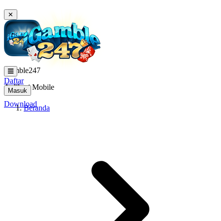
✕
igamble247
Daftar
Aplikasi Mobile
Masuk
Download
Beranda