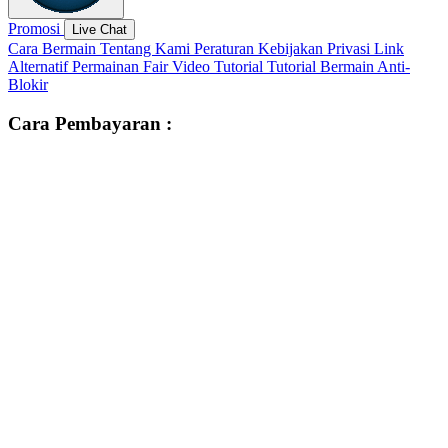
Promosi
Live Chat
Cara Bermain
Tentang Kami
Peraturan
Kebijakan Privasi
Link
Alternatif
Permainan Fair
Video Tutorial
Tutorial Bermain
Anti-
Blokir
Cara Pembayaran :