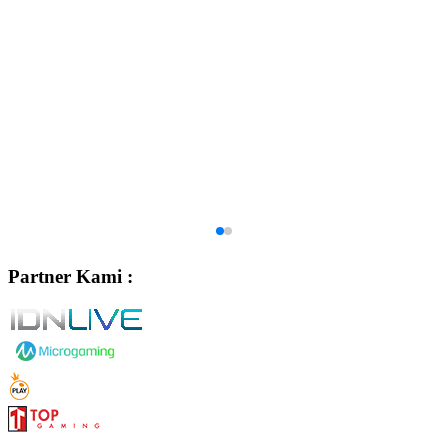
Partner Kami :