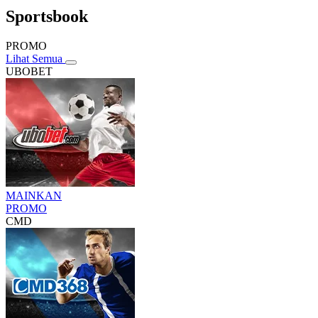
Sportsbook
PROMO
Lihat Semua
UBOBET
MAINKAN
PROMO
CMD