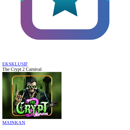
EKSKLUSIF
The Crypt 2 Carnival
MAINKAN