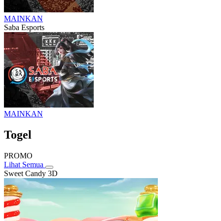
MAINKAN
Saba Esports
MAINKAN
Togel
PROMO
Lihat Semua
Sweet Candy 3D