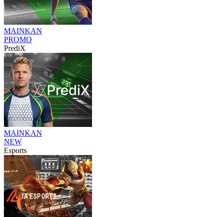
MAINKAN
PROMO
PrediX
MAINKAN
NEW
Esports