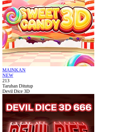
MAINKAN
NEW
213
Taruhan Ditutup
Devil Dice 3D