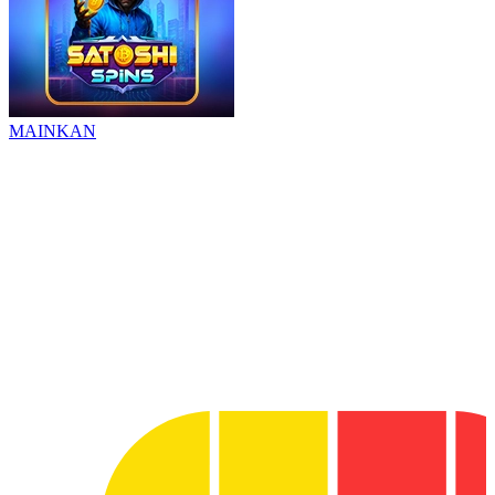
MAINKAN