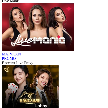
Live Mania
MAINKAN
PROMO
Baccarat Live Proxy