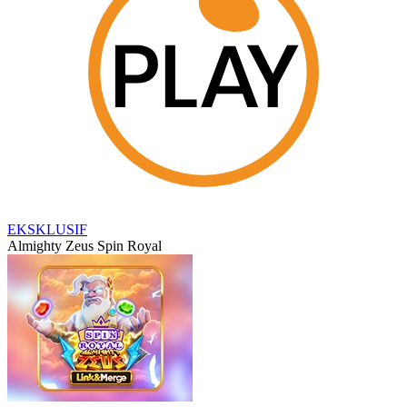
EKSKLUSIF
Almighty Zeus Spin Royal