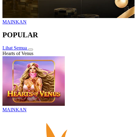
MAINKAN
POPULAR
Lihat Semua
Hearts of Venus
MAINKAN