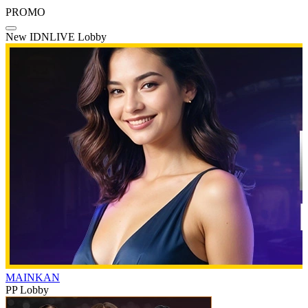
PROMO
New IDNLIVE Lobby
MAINKAN
PP Lobby