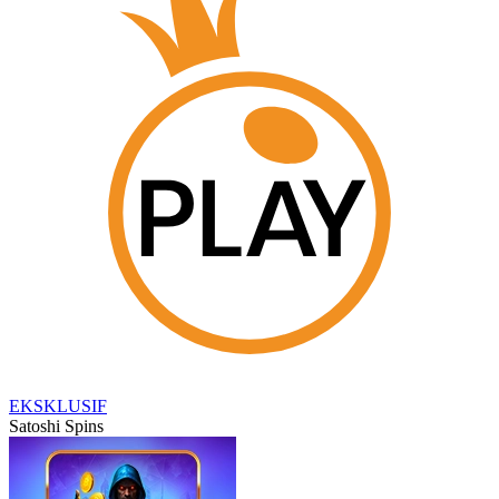
EKSKLUSIF
Satoshi Spins