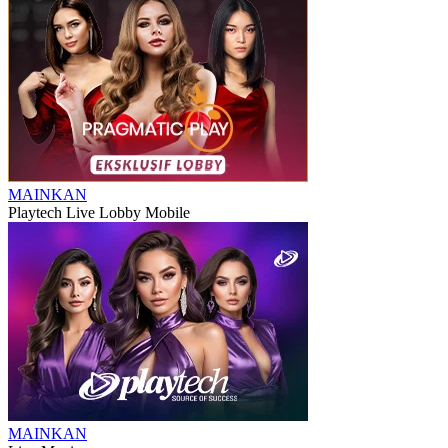
MAINKAN
Playtech Live Lobby Mobile
MAINKAN