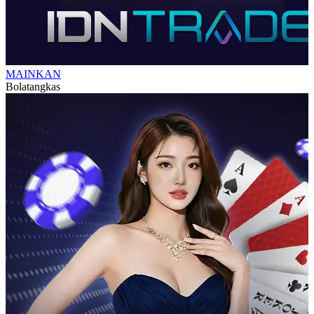
MAINKAN
Bolatangkas