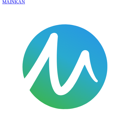
MAINKAN