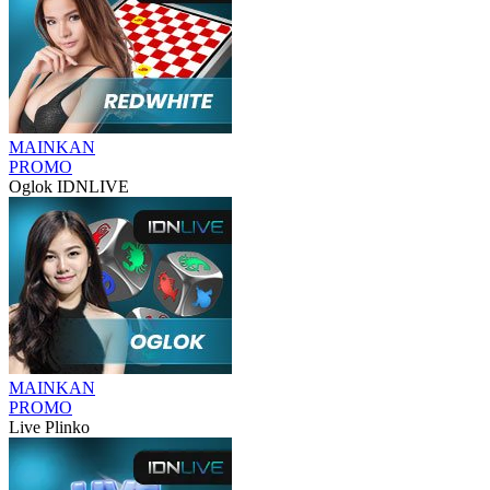
MAINKAN
PROMO
Oglok IDNLIVE
MAINKAN
PROMO
Live Plinko